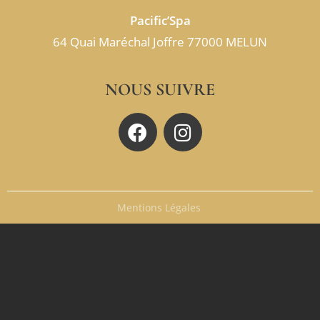
Pacific’Spa
64 Quai Maréchal Joffre 77000 MELUN
NOUS SUIVRE
Mentions Légales